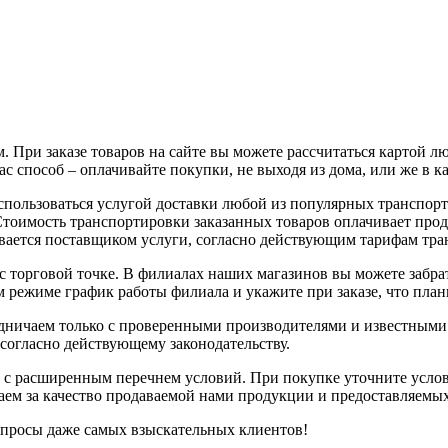
 При заказе товаров на сайте вы можете рассчитаться картой л
с способ – оплачивайте покупки, не выходя из дома, или же в к
воспользоваться услугой доставки любой из популярных трансп
 Стоимость транспортировки заказанных товаров оплачивает про
вается поставщиком услуги, согласно действующим тарифам тр
с торговой точке. В филиалах наших магазинов вы можете забрат
 режиме график работы филиала и укажите при заказе, что плани
рудничаем только с проверенными производителями и известным
 согласно действующему законодательству.
 с расширенным перечнем условий. При покупке уточните услов
чаем за качество продаваемой нами продукции и предоставляемы
апросы даже самых взыскательных клиентов!