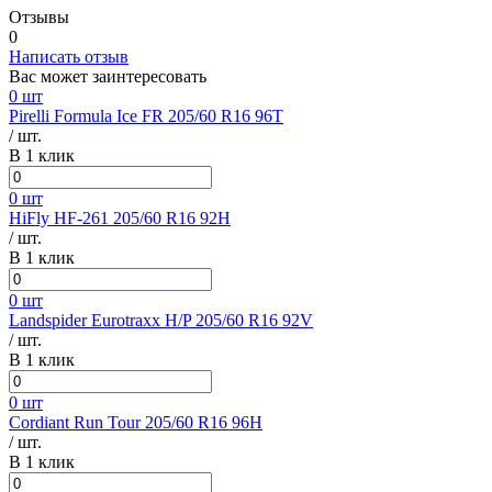
Отзывы
0
Написать отзыв
Вас может заинтересовать
0 шт
Pirelli Formula Ice FR 205/60 R16 96T
/ шт.
В 1 клик
0 шт
HiFly HF-261 205/60 R16 92H
/ шт.
В 1 клик
0 шт
Landspider Eurotraxx H/P 205/60 R16 92V
/ шт.
В 1 клик
0 шт
Cordiant Run Tour 205/60 R16 96H
/ шт.
В 1 клик