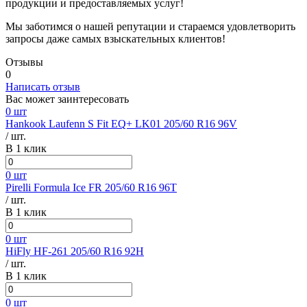
продукции и предоставляемых услуг!
Мы заботимся о нашей репутации и стараемся удовлетворить
запросы даже самых взыскательных клиентов!
Отзывы
0
Написать отзыв
Вас может заинтересовать
0 шт
Hankook Laufenn S Fit EQ+ LK01 205/60 R16 96V
/ шт.
В 1 клик
0 шт
Pirelli Formula Ice FR 205/60 R16 96T
/ шт.
В 1 клик
0 шт
HiFly HF-261 205/60 R16 92H
/ шт.
В 1 клик
0 шт