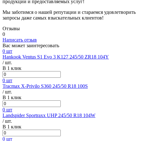
продукции и предоставляемых услуг!
Мы заботимся о нашей репутации и стараемся удовлетворить
запросы даже самых взыскательных клиентов!
Отзывы
0
Написать отзыв
Вас может заинтересовать
0 шт
Hankook Ventus S1 Evo 3 K127 245/50 ZR18 104Y
/ шт.
В 1 клик
0 шт
Tracmax X-Privilo S360 245/50 R18 100S
/ шт.
В 1 клик
0 шт
Landspider Sportraxx UHP 245/50 R18 104W
/ шт.
В 1 клик
0 шт