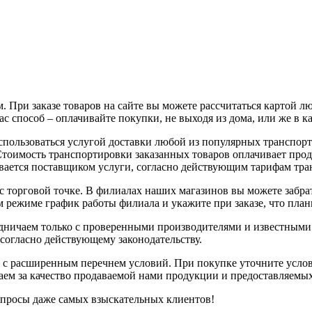
 При заказе товаров на сайте вы можете рассчитаться картой л
с способ – оплачивайте покупки, не выходя из дома, или же в к
воспользоваться услугой доставки любой из популярных трансп
 Стоимость транспортировки заказанных товаров оплачивает про
вается поставщиком услуги, согласно действующим тарифам тр
с торговой точке. В филиалах наших магазинов вы можете забрат
 режиме график работы филиала и укажите при заказе, что плани
рудничаем только с проверенными производителями и известным
 согласно действующему законодательству.
 с расширенным перечнем условий. При покупке уточните услов
чаем за качество продаваемой нами продукции и предоставляемы
апросы даже самых взыскательных клиентов!