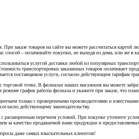
 При заказе товаров на сайте вы можете рассчитаться картой л
с способ – оплачивайте покупки, не выходя из дома, или же в к
воспользоваться услугой доставки любой из популярных трансп
 Стоимость транспортировки заказанных товаров оплачивает про
вается поставщиком услуги, согласно действующим тарифам тр
с торговой точке. В филиалах наших магазинов вы можете забрат
 режиме график работы филиала и укажите при заказе, что плани
рудничаем только с проверенными производителями и известным
 согласно действующему законодательству.
 с расширенным перечнем условий. При покупке уточните услов
чаем за качество продаваемой нами продукции и предоставляемы
апросы даже самых взыскательных клиентов!