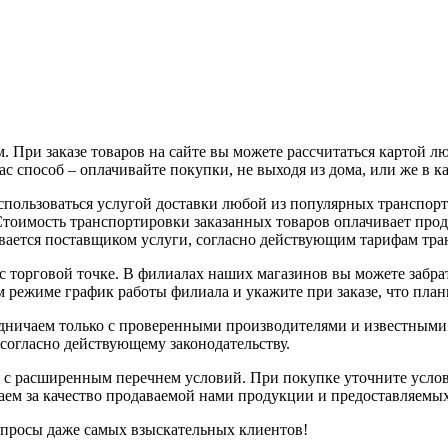
 При заказе товаров на сайте вы можете рассчитаться картой л
с способ – оплачивайте покупки, не выходя из дома, или же в к
воспользоваться услугой доставки любой из популярных трансп
 Стоимость транспортировки заказанных товаров оплачивает про
вается поставщиком услуги, согласно действующим тарифам тр
с торговой точке. В филиалах наших магазинов вы можете забрат
 режиме график работы филиала и укажите при заказе, что плани
рудничаем только с проверенными производителями и известным
 согласно действующему законодательству.
 с расширенным перечнем условий. При покупке уточните услов
чаем за качество продаваемой нами продукции и предоставляемы
апросы даже самых взыскательных клиентов!