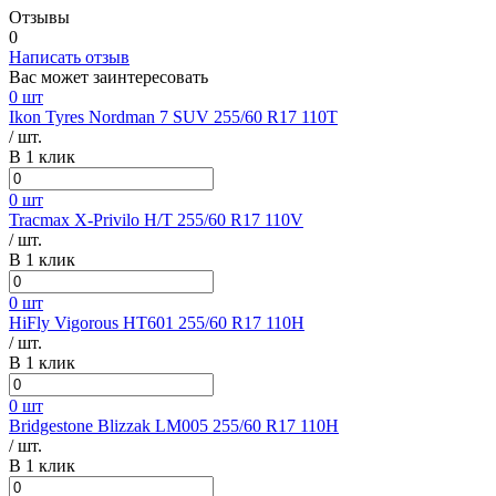
Отзывы
0
Написать отзыв
Вас может заинтересовать
0 шт
Ikon Tyres Nordman 7 SUV 255/60 R17 110T
/ шт.
В 1 клик
0 шт
Tracmax X-Privilo H/T 255/60 R17 110V
/ шт.
В 1 клик
0 шт
HiFly Vigorous HT601 255/60 R17 110H
/ шт.
В 1 клик
0 шт
Bridgestone Blizzak LM005 255/60 R17 110H
/ шт.
В 1 клик