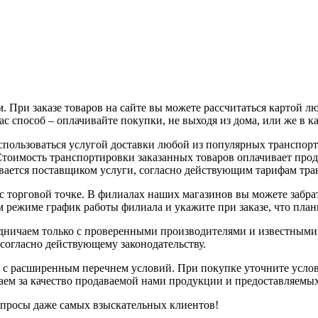
 При заказе товаров на сайте вы можете рассчитаться картой л
с способ – оплачивайте покупки, не выходя из дома, или же в к
воспользоваться услугой доставки любой из популярных трансп
 Стоимость транспортировки заказанных товаров оплачивает про
вается поставщиком услуги, согласно действующим тарифам тр
с торговой точке. В филиалах наших магазинов вы можете забрат
 режиме график работы филиала и укажите при заказе, что плани
рудничаем только с проверенными производителями и известным
 согласно действующему законодательству.
 с расширенным перечнем условий. При покупке уточните услов
чаем за качество продаваемой нами продукции и предоставляемы
апросы даже самых взыскательных клиентов!