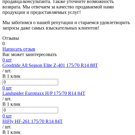
продавца-консультанта. Также уточните возможность
возврата. Мы отвечаем за качество продаваемой нами
продукции и предоставляемых услуг!
Мы заботимся о нашей репутации и стараемся удовлетворить
запросы даже самых взыскательных клиентов!
Отзывы
0
Написать отзыв
Вас может заинтересовать
0 шт
Goodride All Season Elite Z-401 175/70 R14 88T
/ шт.
В 1 клик
0 шт
Landspider Eurotraxx H/P 175/70 R14 84T
/ шт.
В 1 клик
0 шт
HiFly HF-261 175/70 R14 84T
/ шт.
В 1 клик