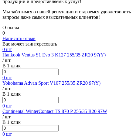
продукции и предоставляемых услуг!
Мы заботимся о нашей репутации и стараемся удовлетворить
запросы даже самых взыскательных клиентов!
Отзывы
0
Написать отзыв
Вас может заинтересовать
0 шт
Hankook Ventus S1 Evo 3 K127 255/35 ZR20 97(Y)
/ шт.
В 1 клик
0 шт
Yokohama Advan Sport V107 255/35 ZR20 97(Y)
/ шт.
В 1 клик
0 шт
Continental WinterContact TS 870 P 255/35 R20 97W
/ шт.
В 1 клик
0 шт