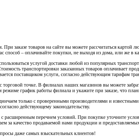
 При заказе товаров на сайте вы можете рассчитаться картой л
с способ – оплачивайте покупки, не выходя из дома, или же в к
воспользоваться услугой доставки любой из популярных трансп
 Стоимость транспортировки заказанных товаров оплачивает про
вается поставщиком услуги, согласно действующим тарифам тр
с торговой точке. В филиалах наших магазинов вы можете забрат
 режиме график работы филиала и укажите при заказе, что плани
рудничаем только с проверенными производителями и известным
 согласно действующему законодательству.
 с расширенным перечнем условий. При покупке уточните услов
чаем за качество продаваемой нами продукции и предоставляемы
апросы даже самых взыскательных клиентов!