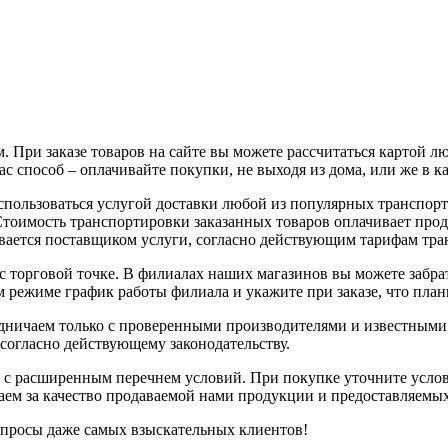
 При заказе товаров на сайте вы можете рассчитаться картой л
с способ – оплачивайте покупки, не выходя из дома, или же в к
воспользоваться услугой доставки любой из популярных трансп
 Стоимость транспортировки заказанных товаров оплачивает про
вается поставщиком услуги, согласно действующим тарифам тр
с торговой точке. В филиалах наших магазинов вы можете забрат
 режиме график работы филиала и укажите при заказе, что плани
рудничаем только с проверенными производителями и известным
 согласно действующему законодательству.
 с расширенным перечнем условий. При покупке уточните услов
чаем за качество продаваемой нами продукции и предоставляемы
апросы даже самых взыскательных клиентов!