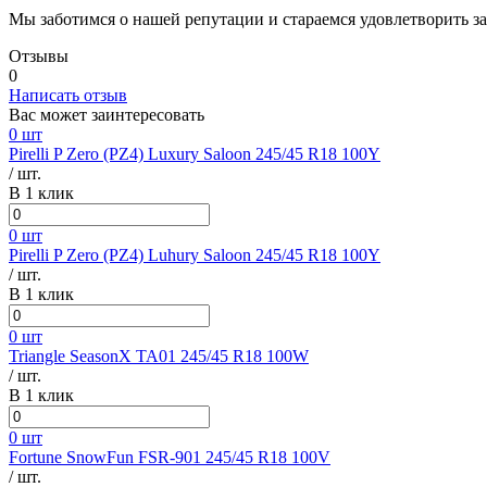
Мы заботимся о нашей репутации и стараемся удовлетворить з
Отзывы
0
Написать отзыв
Вас может заинтересовать
0 шт
Pirelli P Zero (PZ4) Luxury Saloon 245/45 R18 100Y
/ шт.
В 1 клик
0 шт
Pirelli P Zero (PZ4) Luhury Saloon 245/45 R18 100Y
/ шт.
В 1 клик
0 шт
Triangle SeasonX TA01 245/45 R18 100W
/ шт.
В 1 клик
0 шт
Fortune SnowFun FSR-901 245/45 R18 100V
/ шт.