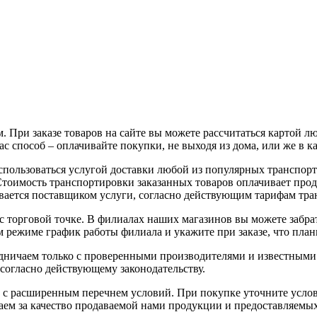
 При заказе товаров на сайте вы можете рассчитаться картой л
с способ – оплачивайте покупки, не выходя из дома, или же в к
воспользоваться услугой доставки любой из популярных трансп
 Стоимость транспортировки заказанных товаров оплачивает про
вается поставщиком услуги, согласно действующим тарифам тр
с торговой точке. В филиалах наших магазинов вы можете забрат
 режиме график работы филиала и укажите при заказе, что плани
рудничаем только с проверенными производителями и известным
 согласно действующему законодательству.
 с расширенным перечнем условий. При покупке уточните услов
чаем за качество продаваемой нами продукции и предоставляемы