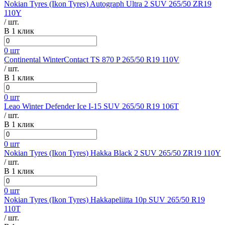
Nokian Tyres (Ikon Tyres) Autograph Ultra 2 SUV 265/50 ZR19
110Y
/ шт.
В 1 клик
0 шт
Continental WinterContact TS 870 P 265/50 R19 110V
/ шт.
В 1 клик
0 шт
Leao Winter Defender Ice I-15 SUV 265/50 R19 106T
/ шт.
В 1 клик
0 шт
Nokian Tyres (Ikon Tyres) Hakka Black 2 SUV 265/50 ZR19 110Y
/ шт.
В 1 клик
0 шт
Nokian Tyres (Ikon Tyres) Hakkapeliitta 10p SUV 265/50 R19
110T
/ шт.