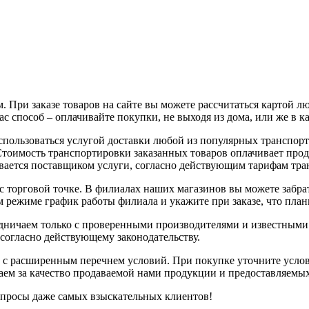
 При заказе товаров на сайте вы можете рассчитаться картой л
с способ – оплачивайте покупки, не выходя из дома, или же в к
воспользоваться услугой доставки любой из популярных трансп
 Стоимость транспортировки заказанных товаров оплачивает про
вается поставщиком услуги, согласно действующим тарифам тр
с торговой точке. В филиалах наших магазинов вы можете забрат
 режиме график работы филиала и укажите при заказе, что плани
рудничаем только с проверенными производителями и известным
 согласно действующему законодательству.
 с расширенным перечнем условий. При покупке уточните услов
чаем за качество продаваемой нами продукции и предоставляемы
апросы даже самых взыскательных клиентов!