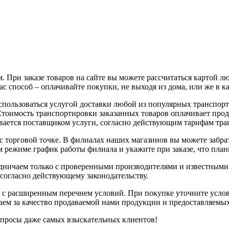
 При заказе товаров на сайте вы можете рассчитаться картой л
с способ – оплачивайте покупки, не выходя из дома, или же в к
воспользоваться услугой доставки любой из популярных трансп
 Стоимость транспортировки заказанных товаров оплачивает про
вается поставщиком услуги, согласно действующим тарифам тр
с торговой точке. В филиалах наших магазинов вы можете забрат
 режиме график работы филиала и укажите при заказе, что плани
рудничаем только с проверенными производителями и известным
 согласно действующему законодательству.
 с расширенным перечнем условий. При покупке уточните услов
чаем за качество продаваемой нами продукции и предоставляемы
апросы даже самых взыскательных клиентов!