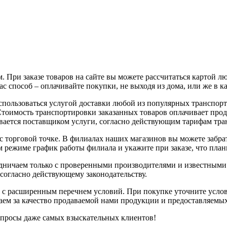
 При заказе товаров на сайте вы можете рассчитаться картой л
с способ – оплачивайте покупки, не выходя из дома, или же в к
воспользоваться услугой доставки любой из популярных трансп
 Стоимость транспортировки заказанных товаров оплачивает про
вается поставщиком услуги, согласно действующим тарифам тр
с торговой точке. В филиалах наших магазинов вы можете забрат
 режиме график работы филиала и укажите при заказе, что плани
рудничаем только с проверенными производителями и известным
 согласно действующему законодательству.
 с расширенным перечнем условий. При покупке уточните услов
чаем за качество продаваемой нами продукции и предоставляемы
апросы даже самых взыскательных клиентов!