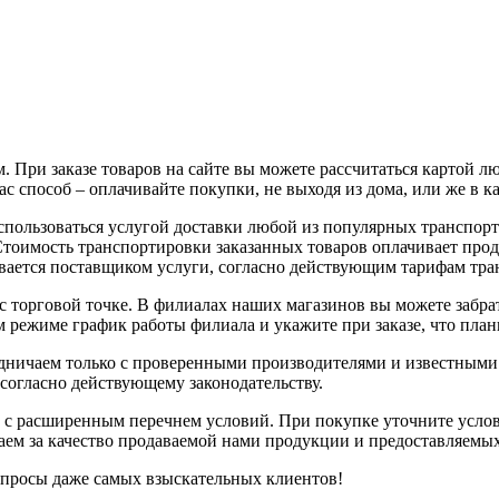
 При заказе товаров на сайте вы можете рассчитаться картой л
с способ – оплачивайте покупки, не выходя из дома, или же в к
воспользоваться услугой доставки любой из популярных трансп
 Стоимость транспортировки заказанных товаров оплачивает про
вается поставщиком услуги, согласно действующим тарифам тр
с торговой точке. В филиалах наших магазинов вы можете забрат
 режиме график работы филиала и укажите при заказе, что плани
рудничаем только с проверенными производителями и известным
 согласно действующему законодательству.
 с расширенным перечнем условий. При покупке уточните услов
чаем за качество продаваемой нами продукции и предоставляемы
апросы даже самых взыскательных клиентов!