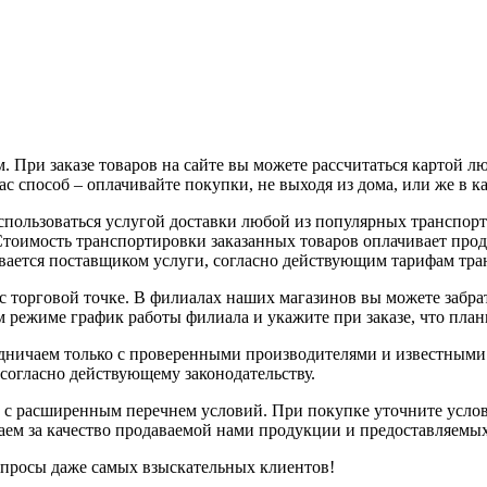
 При заказе товаров на сайте вы можете рассчитаться картой л
с способ – оплачивайте покупки, не выходя из дома, или же в к
воспользоваться услугой доставки любой из популярных трансп
 Стоимость транспортировки заказанных товаров оплачивает про
вается поставщиком услуги, согласно действующим тарифам тр
с торговой точке. В филиалах наших магазинов вы можете забрат
 режиме график работы филиала и укажите при заказе, что плани
рудничаем только с проверенными производителями и известным
 согласно действующему законодательству.
 с расширенным перечнем условий. При покупке уточните услов
чаем за качество продаваемой нами продукции и предоставляемы
апросы даже самых взыскательных клиентов!